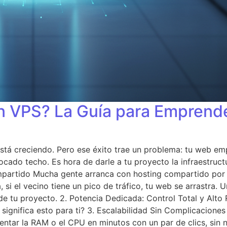
n VPS? La Guía para Emprend
está creciendo. Pero ese éxito trae un problema: tu web emp
tocado techo. Es hora de darle a tu proyecto la infraestru
Compartido Mucha gente arranca con hosting compartido por
si el vecino tiene un pico de tráfico, tu web se arrastra. 
e tu proyecto. 2. Potencia Dedicada: Control Total y Alto
ignifica esto para ti? 3. Escalabilidad Sin Complicaciones 
entar la RAM o el CPU en minutos con un par de clics, sin