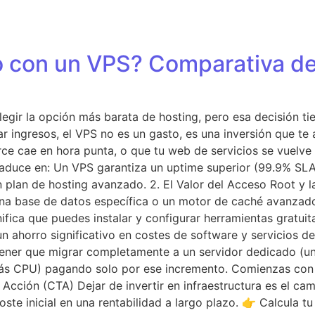
o con un VPS? Comparativa de
egir la opción más barata de hosting, pero esa decisión tie
 ingresos, el VPS no es un gasto, es una inversión que te a
 cae en hora punta, o que tu web de servicios se vuelve le
raduce en: Un VPS garantiza un uptime superior (99.9% SLA
 plan de hosting avanzado. 2. El Valor del Acceso Root y l
 una base de datos específica o un motor de caché avanzad
nifica que puedes instalar y configurar herramientas gratui
n ahorro significativo en costes de software y servicios de 
 tener que migrar completamente a un servidor dedicado (un
ás CPU) pagando solo por ese incremento. Comienzas con 
Acción (CTA) Dejar de invertir en infraestructura es el cam
coste inicial en una rentabilidad a largo plazo. 👉 Calcula